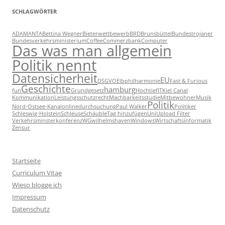
SCHLAGWÖRTER
ADAMANTA
Bettina Wegner
Bieterwettbewerb
BRD
Brunsbüttel
Bundestrojaner
Bundesverkehrsministerium
Coffee
Commerzbank
Computer
Das was man allgemein
Politik nennt
Datensicherheit
EU
DSGVO
Elbphilharmonie
Fast & Furious
Geschichte
hamburg
fun
Grundgesetz
Hochtief
IT
Kiel Canal
Kommunikation
Leistungsschutzrecht
Machbarkeitsstudie
Mitbewohner
Musik
Politik
Nord-Ostsee-Kanal
onlinedurchsuchung
Paul Walker
Politiker
Schleswig-Holstein
Schleuse
Schäuble
Tag hinzufügen
Uni
Upload Filter
Verkehrsminsterkonferenz
WG
wilhelmshaven
Windows
Wirtschaftsinformatik
Zensur
Startseite
Curriculum Vitae
Wieso blogge ich
Impressum
Datenschutz