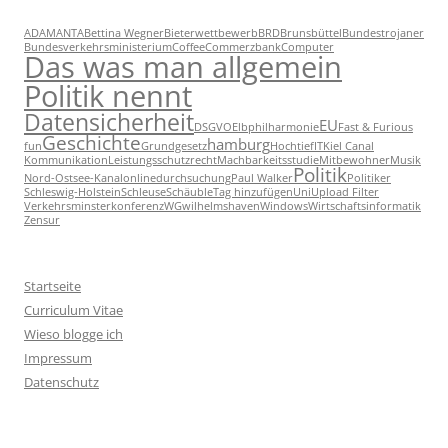
ADAMANTA
Bettina Wegner
Bieterwettbewerb
BRD
Brunsbüttel
Bundestrojaner
Bundesverkehrsministerium
Coffee
Commerzbank
Computer
Das was man allgemein
Politik nennt
Datensicherheit
EU
DSGVO
Elbphilharmonie
Fast & Furious
Geschichte
hamburg
fun
Grundgesetz
Hochtief
IT
Kiel Canal
Kommunikation
Leistungsschutzrecht
Machbarkeitsstudie
Mitbewohner
Musik
Politik
Nord-Ostsee-Kanal
onlinedurchsuchung
Paul Walker
Politiker
Schleswig-Holstein
Schleuse
Schäuble
Tag hinzufügen
Uni
Upload Filter
Verkehrsminsterkonferenz
WG
wilhelmshaven
Windows
Wirtschaftsinformatik
Zensur
Startseite
Curriculum Vitae
Wieso blogge ich
Impressum
Datenschutz