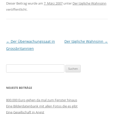
Dieser Beitrag wurde am
7. März 2007
unter
Der tägliche Wahnsinn
veröffentlicht.
Beitragsnavigation
←
Der Überwachungssaat in
Der tägliche Wahnsinn
→
Grossbritannien
Suchen
nach:
NEUESTE BEITRÄGE
800.000 Euro gehen da mal zum Fenster hinaus
Eine Bilderdatenbank mit allen Fotos die es gibt
Eine Gesellschaft in Angst