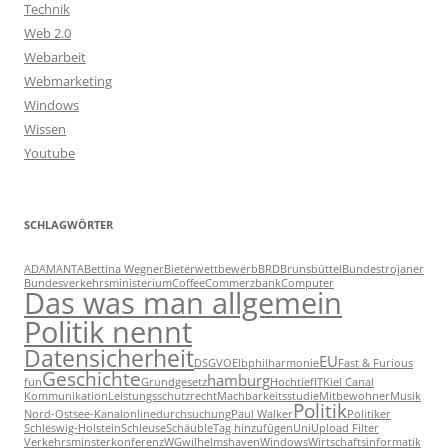
Technik
Web 2.0
Webarbeit
Webmarketing
Windows
Wissen
Youtube
SCHLAGWÖRTER
ADAMANTA
Bettina Wegner
Bieterwettbewerb
BRD
Brunsbüttel
Bundestrojaner
Bundesverkehrsministerium
Coffee
Commerzbank
Computer
Das was man allgemein
Politik nennt
Datensicherheit
EU
DSGVO
Elbphilharmonie
Fast & Furious
Geschichte
hamburg
fun
Grundgesetz
Hochtief
IT
Kiel Canal
Kommunikation
Leistungsschutzrecht
Machbarkeitsstudie
Mitbewohner
Musik
Politik
Nord-Ostsee-Kanal
onlinedurchsuchung
Paul Walker
Politiker
Schleswig-Holstein
Schleuse
Schäuble
Tag hinzufügen
Uni
Upload Filter
Verkehrsminsterkonferenz
WG
wilhelmshaven
Windows
Wirtschaftsinformatik