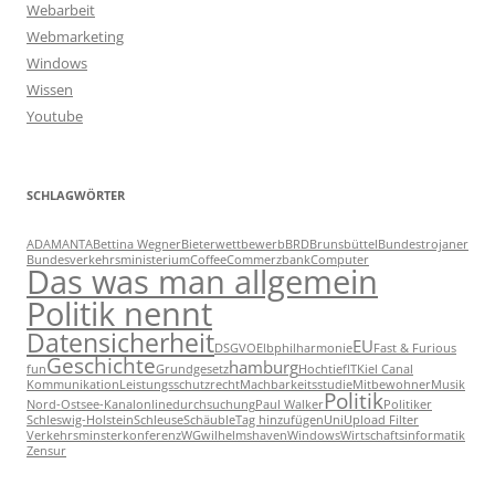
Webarbeit
Webmarketing
Windows
Wissen
Youtube
SCHLAGWÖRTER
ADAMANTA
Bettina Wegner
Bieterwettbewerb
BRD
Brunsbüttel
Bundestrojaner
Bundesverkehrsministerium
Coffee
Commerzbank
Computer
Das was man allgemein
Politik nennt
Datensicherheit
EU
DSGVO
Elbphilharmonie
Fast & Furious
Geschichte
hamburg
fun
Grundgesetz
Hochtief
IT
Kiel Canal
Kommunikation
Leistungsschutzrecht
Machbarkeitsstudie
Mitbewohner
Musik
Politik
Nord-Ostsee-Kanal
onlinedurchsuchung
Paul Walker
Politiker
Schleswig-Holstein
Schleuse
Schäuble
Tag hinzufügen
Uni
Upload Filter
Verkehrsminsterkonferenz
WG
wilhelmshaven
Windows
Wirtschaftsinformatik
Zensur