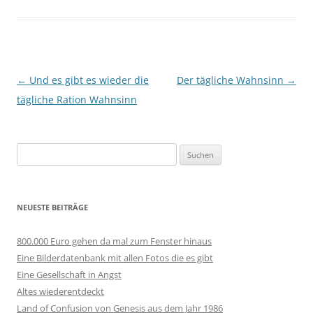
Beitragsnavigation
←
Und es gibt es wieder die
Der tägliche Wahnsinn
→
tägliche Ration Wahnsinn
Suchen
nach:
NEUESTE BEITRÄGE
800.000 Euro gehen da mal zum Fenster hinaus
Eine Bilderdatenbank mit allen Fotos die es gibt
Eine Gesellschaft in Angst
Altes wiederentdeckt
Land of Confusion von Genesis aus dem Jahr 1986