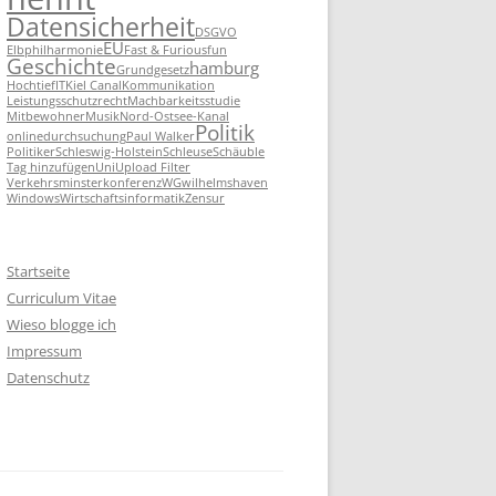
Datensicherheit
DSGVO
EU
Elbphilharmonie
Fast & Furious
fun
Geschichte
hamburg
Grundgesetz
Hochtief
IT
Kiel Canal
Kommunikation
Leistungsschutzrecht
Machbarkeitsstudie
Mitbewohner
Musik
Nord-Ostsee-Kanal
Politik
onlinedurchsuchung
Paul Walker
Politiker
Schleswig-Holstein
Schleuse
Schäuble
Tag hinzufügen
Uni
Upload Filter
Verkehrsminsterkonferenz
WG
wilhelmshaven
Windows
Wirtschaftsinformatik
Zensur
Startseite
Curriculum Vitae
Wieso blogge ich
Impressum
Datenschutz