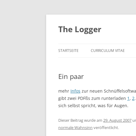
Zum
Inhalt
springen
The Logger
STARTSEITE
CURRICULUM VITAE
Ein paar
mehr
Infos
zur neuen Schnüffelsoftwar
gibt zwei PDFßs zum runterladen
1
,
2
sich selbst spricht, was für Augen.
Dieser Beitrag wurde am
29. August 2007
u
normale Wahnsinn
veröffentlicht.