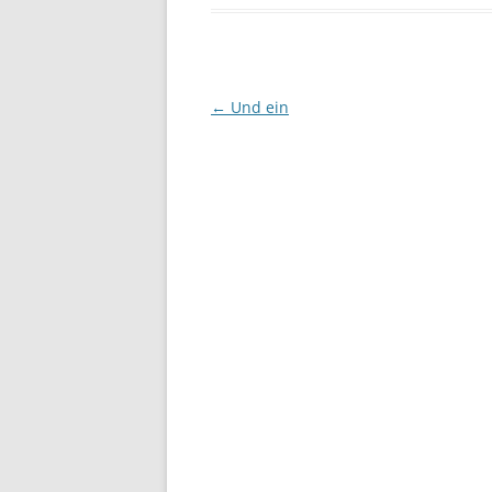
Beitragsnavigation
←
Und ein