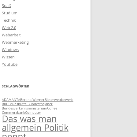
Spaß
Studium
Technik
Web 2.0
Webarbeit
Webmarketing
Windows
Wissen
Youtube
SCHLAGWÖRTER
ADAMANTA
Bettina Wegner
Bieterwettbewerb
BRD
Brunsbüttel
Bundestrojaner
Bundesverkehrsministerium
Coffee
Commerzbank
Computer
Das was man
allgemein Politik
nennt