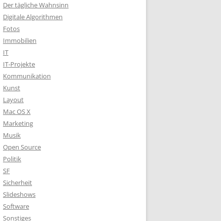
Der tägliche Wahnsinn
Digitale Algorithmen
Fotos
Immobilien
IT
IT-Projekte
Kommunikation
Kunst
Layout
Mac OS X
Marketing
Musik
Open Source
Politik
SF
Sicherheit
Slideshows
Software
Sonstiges