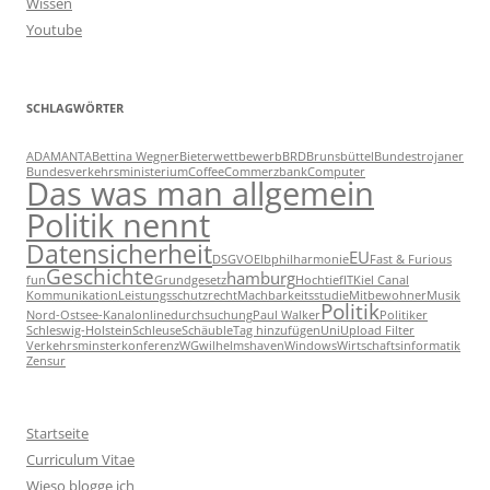
Wissen
Youtube
SCHLAGWÖRTER
ADAMANTA
Bettina Wegner
Bieterwettbewerb
BRD
Brunsbüttel
Bundestrojaner
Bundesverkehrsministerium
Coffee
Commerzbank
Computer
Das was man allgemein
Politik nennt
Datensicherheit
EU
DSGVO
Elbphilharmonie
Fast & Furious
Geschichte
hamburg
fun
Grundgesetz
Hochtief
IT
Kiel Canal
Kommunikation
Leistungsschutzrecht
Machbarkeitsstudie
Mitbewohner
Musik
Politik
Nord-Ostsee-Kanal
onlinedurchsuchung
Paul Walker
Politiker
Schleswig-Holstein
Schleuse
Schäuble
Tag hinzufügen
Uni
Upload Filter
Verkehrsminsterkonferenz
WG
wilhelmshaven
Windows
Wirtschaftsinformatik
Zensur
Startseite
Curriculum Vitae
Wieso blogge ich