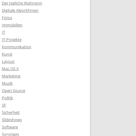
Der tägliche Wahnsinn
Digitale Algorithmen
Fotos
Immobilien
IT
IT-Projekte
Kommunikation
Kunst
Layout
Mac OS X
Marketing
Musik
Open Source
Politik
SF
Sicherheit
Slideshows
Software
Sonstiges