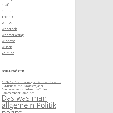
Spaß
Studium
Technik
Web 2.0
Webarbeit
Webmarketing
Windows
Wissen
Youtube
SCHLAGWÖRTER
ADAMANTA
Bettina Wegner
Bieterwettbewerb
BRD
Brunsbüttel
Bundestrojaner
Bundesverkehrsministerium
Coffee
Commerzbank
Computer
Das was man
allgemein Politik
nennt