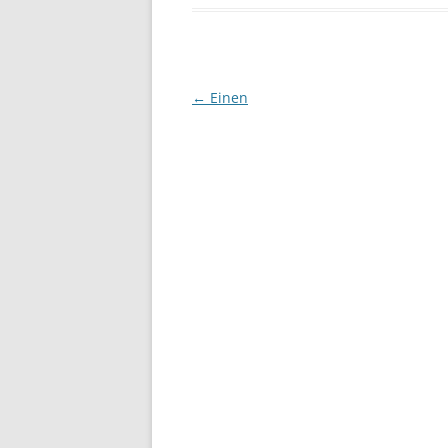
Beitragsnavigation
←
Einen