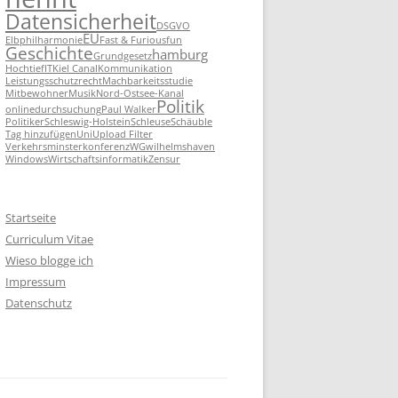
Datensicherheit
DSGVO
EU
Elbphilharmonie
Fast & Furious
fun
Geschichte
hamburg
Grundgesetz
Hochtief
IT
Kiel Canal
Kommunikation
Leistungsschutzrecht
Machbarkeitsstudie
Mitbewohner
Musik
Nord-Ostsee-Kanal
Politik
onlinedurchsuchung
Paul Walker
Politiker
Schleswig-Holstein
Schleuse
Schäuble
Tag hinzufügen
Uni
Upload Filter
Verkehrsminsterkonferenz
WG
wilhelmshaven
Windows
Wirtschaftsinformatik
Zensur
Startseite
Curriculum Vitae
Wieso blogge ich
Impressum
Datenschutz