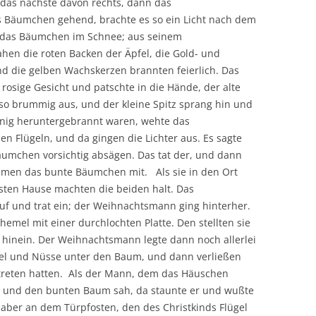
n das nächste davon rechts, dann das
 Bäumchen gehend, brachte es so ein Licht nach dem
das Bäumchen im Schnee; aus seinem
hen die roten Backen der Äpfel, die Gold- und
nd die gelben Wachskerzen brannten feierlich. Das
rosige Gesicht und patschte in die Hände, der alte
o brummig aus, und der kleine Spitz sprang hin und
wenig heruntergebrannt waren, wehte das
en Flügeln, und da gingen die Lichter aus. Es sagte
umchen vorsichtig absägen. Das tat der, und dann
hmen das bunte Bäumchen mit. Als sie in den Ort
nsten Hause machten die beiden halt. Das
auf und trat ein; der Weihnachtsmann ging hinterher.
hemel mit einer durchlochten Platte. Den stellten sie
 hinein. Der Weihnachtsmann legte dann noch allerlei
fel und Nüsse unter den Baum, und dann verließen
betreten hatten. Als der Mann, dem das Häuschen
 und den bunten Baum sah, da staunte er und wußte
er aber an dem Türpfosten, den des Christkinds Flügel