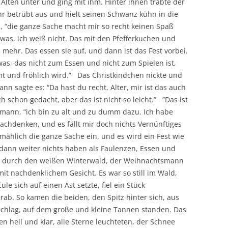
Alten unter und ging mit ihm. Hinter ihnen trabte der
ehr betrübt aus und hielt seinen Schwanz kühn in die
, “die ganze Sache macht mir so recht keinen Spaß
 was, ich weiß nicht. Das mit den Pfefferkuchen und
 mehr. Das essen sie auf, und dann ist das Fest vorbei.
s, das nicht zum Essen und nicht zum Spielen ist,
ht und fröhlich wird.” Das Christkindchen nickte und
nn sagte es: “Da hast du recht, Alter, mir ist das auch
 schon gedacht, aber das ist nicht so leicht.” ”Das ist
smann, “ich bin zu alt und zu dumm dazu. Ich habe
achdenken, und es fällt mir doch nichts Vernünftiges
lmählich die ganze Sache ein, und es wird ein Fest wie
dann weiter nichts haben als Faulenzen, Essen und
e durch den weißen Winterwald, der Weihnachtsmann
t nachdenklichem Gesicht. Es war so still im Wald,
le sich auf einen Ast setzte, fiel ein Stück
b. So kamen die beiden, den Spitz hinter sich, aus
schlag, auf dem große und kleine Tannen standen. Das
 hell und klar, alle Sterne leuchteten, der Schnee