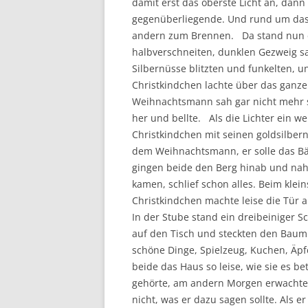
damit erst das oberste Licht an, dan
gegenüberliegende. Und rund um das
andern zum Brennen. Da stand nun 
halbverschneiten, dunklen Gezweig sa
Silbernüsse blitzten und funkelten, u
Christkindchen lachte über das ganze 
Weihnachtsmann sah gar nicht mehr s
her und bellte. Als die Lichter ein 
Christkindchen mit seinen goldsilbern
dem Weihnachtsmann, er solle das Bä
gingen beide den Berg hinab und na
kamen, schlief schon alles. Beim klei
Christkindchen machte leise die Tür 
In der Stube stand ein dreibeiniger Sc
auf den Tisch und steckten den Baum
schöne Dinge, Spielzeug, Kuchen, Äp
beide das Haus so leise, wie sie es 
gehörte, am andern Morgen erwachte
nicht, was er dazu sagen sollte. Als 