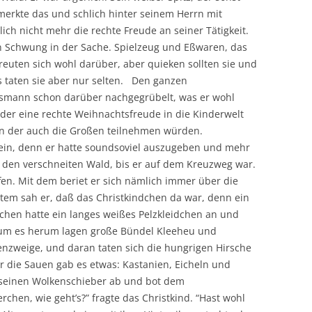
 merkte das und schlich hinter seinem Herrn mit
ch nicht mehr die rechte Freude an seiner Tätigkeit.
ein Schwung in der Sache. Spielzeug und Eßwaren, das
freuten sich wohl darüber, aber quieken sollten sie und
as taten sie aber nur selten. Den ganzen
mann schon darüber nachgegrübelt, was er wohl
der eine rechte Weihnachtsfreude in die Kinderwelt
an der auch die Großen teilnehmen würden.
sein, denn er hatte soundsoviel auszugeben und mehr
 den verschneiten Wald, bis er auf dem Kreuzweg war.
ffen. Mit dem beriet er sich nämlich immer über die
tem sah er, daß das Christkindchen da war, denn ein
dchen hatte ein langes weißes Pelzkleidchen an und
 um es herum lagen große Bündel Kleeheu und
zweige, und daran taten sich die hungrigen Hirsche
r die Sauen gab es etwas: Kastanien, Eicheln und
einen Wolkenschieber ab und bot dem
erchen, wie geht’s?” fragte das Christkind. “Hast wohl