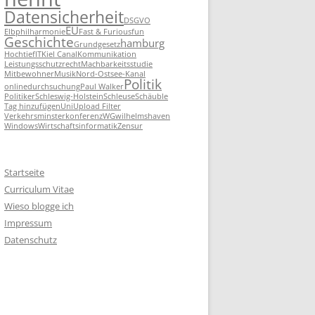
Datensicherheit
DSGVO
EU
Elbphilharmonie
Fast & Furious
fun
Geschichte
hamburg
Grundgesetz
Hochtief
IT
Kiel Canal
Kommunikation
Leistungsschutzrecht
Machbarkeitsstudie
Mitbewohner
Musik
Nord-Ostsee-Kanal
Politik
onlinedurchsuchung
Paul Walker
Politiker
Schleswig-Holstein
Schleuse
Schäuble
Tag hinzufügen
Uni
Upload Filter
Verkehrsminsterkonferenz
WG
wilhelmshaven
Windows
Wirtschaftsinformatik
Zensur
Startseite
Curriculum Vitae
Wieso blogge ich
Impressum
Datenschutz