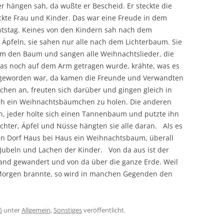
mer hängen sah, da wußte er Bescheid. Er steckte die
te Frau und Kinder. Das war eine Freude in dem
tstag. Keines von den Kindern sah nach dem
Äpfeln, sie sahen nur alle nach dem Lichterbaum. Sie
um den Baum und sangen alle Weihnachtslieder, die
 das noch auf dem Arm getragen wurde, krähte, was es
g geworden war, da kamen die Freunde und Verwandten
hen an, freuten sich darüber und gingen gleich in
uch ein Weihnachtsbäumchen zu holen. Die anderen
h, jeder holte sich einen Tannenbaum und putzte ihn
Lichter, Äpfel und Nüsse hängten sie alle daran. Als es
n Dorf Haus bei Haus ein Weihnachtsbaum, überall
Jubeln und Lachen der Kinder. Von da aus ist der
nd gewandert und von da über die ganze Erde. Weil
orgen brannte, so wird in manchen Gegenden den
6
unter
Allgemein
,
Sonstiges
veröffentlicht.