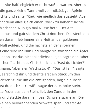
Der Alte half, obgleich er nicht wußte, warum. Aber es
die ganze kleine Tanne voll von rotbäckigen Äpfeln
lachte und sagte; “Kiek, wie niedlich das aussieht! Aber
cht denn alles gleich einen Zweck zu haben?” lachte
och schöner. Nun gib mal Nüsse her!” Der Alte
heraus und gab sie dem Christkindchen. Das steckte in
den daran, rieb immer eine Nuß an der goldenen
e Nuß golden, und die nächste an der silbernen
es eine silberne Nuß und hängte sie zwischen die Äpfel.
ann. “Ist das nicht allerliebst?” ”Ja”, sagte der, “aber
chon!” lachte das Christkindchen. “Hast du Lichter?”
smann, “aber ‘nen Wachsstock!” ”Das ist fein”, sagte
 zerschnitt ihn und drehte erst ein Stück um den
nderen Stücke um die Zweigenden, bog sie hübsch
t du doch?” ”Gewiß”, sagte der Alte, holte Stein,
e Feuer aus dem Stein, ließ den Zunder in der
d steckte daran ein paar Schwefelspäne an. Die
m einen hellbrennenden Schwefelspan und steckte