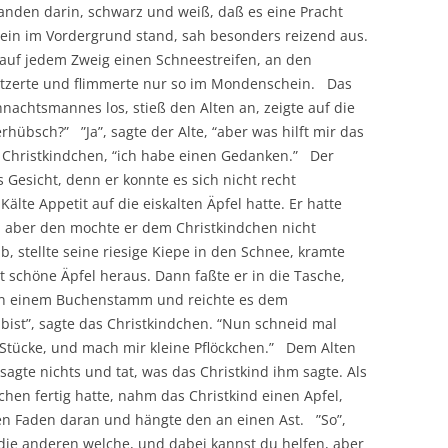
tanden darin, schwarz und weiß, daß es eine Pracht
llein im Vordergrund stand, sah besonders reizend aus.
auf jedem Zweig einen Schneestreifen, an den
litzerte und flimmerte nur so im Mondenschein. Das
nachtsmannes los, stieß den Alten an, zeigte auf die
rhübsch?” ”Ja”, sagte der Alte, “aber was hilft mir das
as Christkindchen, “ich habe einen Gedanken.” Der
sicht, denn er konnte es sich nicht recht
Kälte Appetit auf die eiskalten Äpfel hatte. Er hatte
, aber den mochte er dem Christkindchen nicht
 stellte seine riesige Kiepe in den Schnee, kramte
 schöne Äpfel heraus. Dann faßte er in die Tasche,
 an einem Buchenstamm und reichte es dem
bist”, sagte das Christkindchen. “Nun schneid mal
 Stücke, und mach mir kleine Pflöckchen.” Dem Alten
 sagte nichts und tat, was das Christkind ihm sagte. Als
hen fertig hatte, nahm das Christkind einen Apfel,
den Faden daran und hängte den an einen Ast. ”So”,
die anderen welche, und dabei kannst du helfen, aber