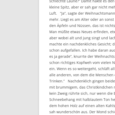
schlechte Laune?” Damit hakte es den 
kleine Spitz, aber er sah gar nicht m
Luft. ”Ja”, sagte der Weihnachtsmann
mehr. Liegt es am Alter oder an sonst
den Äpfeln und Nüssen, das ist nichts
Man müßte etwas Neues erfinden, etwa
aber wobei alt und jung singt und lac
machte ein nachdenkliches Gesicht; da
schon aufgefallen. Ich habe daran auch
es ja gerade”, knurrte der Weihnacht
schon richtiges Kopfweh vom vielen N
ein. Wenn es so weitergeht, schläft al
alle anderen, von dem die Menschen 
Trinken.” Nachdenklich gingen beid
mit brummigem, das Christkindchen mi
kein Zweig rührte sich, nur wenn die Eu
Schneebehang mit halblautem Ton hera
dem hohen Holz auf einen alten Kahl
sah wunderschön aus. Der Mond schien