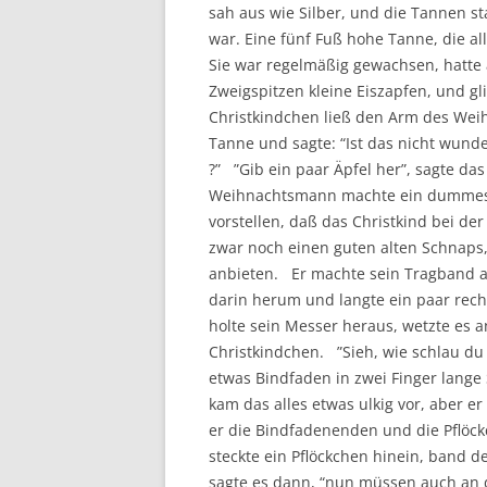
sah aus wie Silber, und die Tannen s
war. Eine fünf Fuß hohe Tanne, die a
Sie war regelmäßig gewachsen, hatte 
Zweigspitzen kleine Eiszapfen, und g
Christkindchen ließ den Arm des Weih
Tanne und sagte: “Ist das nicht wunde
?” ”Gib ein paar Äpfel her”, sagte d
Weihnachtsmann machte ein dummes Ge
vorstellen, daß das Christkind bei der 
zwar noch einen guten alten Schnaps
anbieten. Er machte sein Tragband ab,
darin herum und langte ein paar recht
holte sein Messer heraus, wetzte es
Christkindchen. ”Sieh, wie schlau du 
etwas Bindfaden in zwei Finger lange
kam das alles etwas ulkig vor, aber er
er die Bindfadenenden und die Pflöckc
steckte ein Pflöckchen hinein, band 
sagte es dann, “nun müssen auch an 