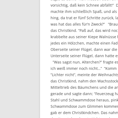
vorsichtig, daß kein Schnee abfällt!” 
machte ihm schließlich Spaß, und als 
hing, da trat er fünf Schritte zurück, 
was hat das alles für’n Zweck?” ”Brau
das Christkind. “Paß auf, das wird n
krabbelte aus seiner Kiepe Walnüsse 
jedes ein Hölzchen, machte einen Fa
Oberseite seiner Flügel, dann war di
Unterseite seiner Flügel, dann hatte 
”Was sagst nun, Alterchen?” fragte es d
ich weiß immer noch nicht…” ”Komm s
”Lichter nicht”, meinte der Weihnacht
das Christkind, nahm den Wachsstock,
Mitteltrieb des Bäumchens und die a
gerade und sagte dann; “Feuerzeug has
Stahl und Schwammdose heraus, pinkt
Schwammdose zum Glimmen kommen un
gab er dem Christkindchen. Das nah