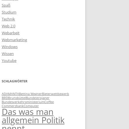
Spaß
Studium
Technik
Web 2.0
Webarbeit
Webmarketing
Windows
Wissen
Youtube
SCHLAGWÖRTER
ADAMANTA
Bettina Wegner
Bieterwettbewerb
BRD
Brunsbüttel
Bundestrojaner
Bundesverkehrsministerium
Coffee
Commerzbank
Computer
Das was man
allgemein Politik
nennt