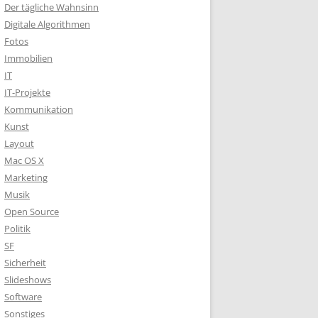
Der tägliche Wahnsinn
Digitale Algorithmen
Fotos
Immobilien
IT
IT-Projekte
Kommunikation
Kunst
Layout
Mac OS X
Marketing
Musik
Open Source
Politik
SF
Sicherheit
Slideshows
Software
Sonstiges