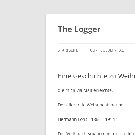
Zum
Inhalt
springen
The Logger
STARTSEITE
CURRICULUM VITAE
Eine Geschichte zu Wei
die mich via Mail erreichte.
Der allererste Weihnachtsbaum
Hermann Löns ( 1866 – 1914 )
Der Weihnachtsmann ging durch den Wa