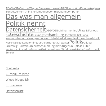
ADAMANTA
Bettina Wegner
Bieterwettbewerb
BRD
Brunsbüttel
Bundestrojaner
Bundesverkehrsministerium
Coffee
Commerzbank
Computer
Das was man allgemein
Politik nennt
Datensicherheit
EU
DSGVO
Elbphilharmonie
Fast & Furious
Geschichte
hamburg
fun
Grundgesetz
Hochtief
IT
Kiel Canal
Kommunikation
Leistungsschutzrecht
Machbarkeitsstudie
Mitbewohner
Musik
Politik
Nord-Ostsee-Kanal
onlinedurchsuchung
Paul Walker
Politiker
Schleswig-Holstein
Schleuse
Schäuble
Tag hinzufügen
Uni
Upload Filter
Verkehrsminsterkonferenz
WG
wilhelmshaven
Windows
Wirtschaftsinformatik
Zensur
Startseite
Curriculum Vitae
Wieso blogge ich
Impressum
Datenschutz