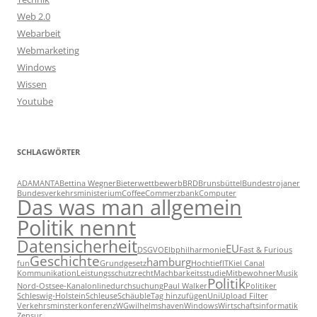
Web 2.0
Webarbeit
Webmarketing
Windows
Wissen
Youtube
SCHLAGWÖRTER
ADAMANTA
Bettina Wegner
Bieterwettbewerb
BRD
Brunsbüttel
Bundestrojaner
Bundesverkehrsministerium
Coffee
Commerzbank
Computer
Das was man allgemein
Politik nennt
Datensicherheit
EU
DSGVO
Elbphilharmonie
Fast & Furious
Geschichte
hamburg
fun
Grundgesetz
Hochtief
IT
Kiel Canal
Kommunikation
Leistungsschutzrecht
Machbarkeitsstudie
Mitbewohner
Musik
Politik
Nord-Ostsee-Kanal
onlinedurchsuchung
Paul Walker
Politiker
Schleswig-Holstein
Schleuse
Schäuble
Tag hinzufügen
Uni
Upload Filter
Verkehrsminsterkonferenz
WG
wilhelmshaven
Windows
Wirtschaftsinformatik
Zensur