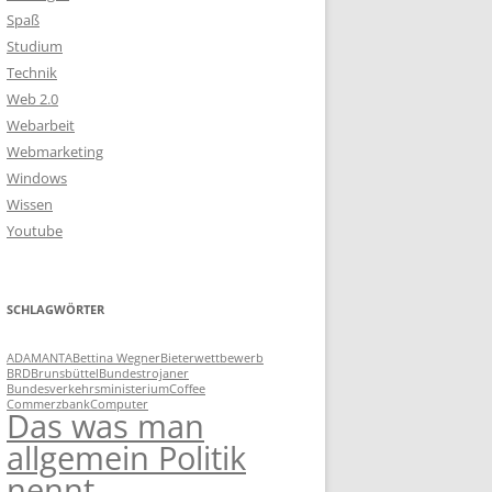
Spaß
Studium
Technik
Web 2.0
Webarbeit
Webmarketing
Windows
Wissen
Youtube
SCHLAGWÖRTER
ADAMANTA
Bettina Wegner
Bieterwettbewerb
BRD
Brunsbüttel
Bundestrojaner
Bundesverkehrsministerium
Coffee
Commerzbank
Computer
Das was man
allgemein Politik
nennt