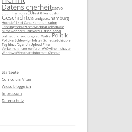
Datensicherheit
DSGVO
EU
Elbphilharmonie
Fast & Furious
fun
Geschichte
hamburg
Grundgesetz
Hochtief
IT
Kiel Canal
Kommunikation
Leistungsschutzrecht
Machbarkeitsstudie
Mitbewohner
Musik
Nord-Ostsee-Kanal
Politik
onlinedurchsuchung
Paul Walker
Politiker
Schleswig-Holstein
Schleuse
Schäuble
Tag hinzufügen
Uni
Upload Filter
Verkehrsminsterkonferenz
WG
wilhelmshaven
Windows
Wirtschaftsinformatik
Zensur
Startseite
Curriculum Vitae
Wieso blogge ich
Impressum
Datenschutz