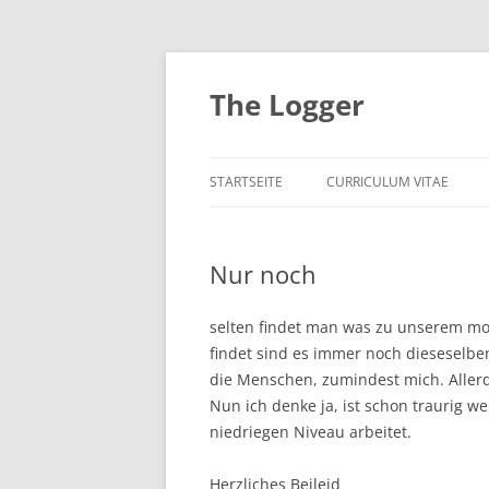
Zum
Inhalt
springen
The Logger
STARTSEITE
CURRICULUM VITAE
Nur noch
selten findet man was zu unserem m
findet sind es immer noch dieseselben
die Menschen, zumindest mich. Allerd
Nun ich denke ja, ist schon traurig w
niedriegen Niveau arbeitet.
Herzliches Beileid