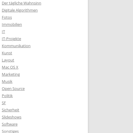
Der tägliche Wahnsinn
Digitale Algorithmen
Fotos
Immobilien
IT
IT-Projekte
Kommunikation
Kunst
Layout
Mac OS X
Marketing
Musik
Open Source
Politik
SF
Sicherheit
Slideshows
Software
Sonstiges