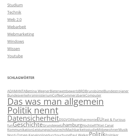
Studium
Technik
Web 2.0
Webarbeit
Webmarketing
Windows
Wissen
Youtube
SCHLAGWÖRTER
ADAMANTA
Bettina Wegner
Bieterwettbewerb
BRD
Brunsbüttel
Bundestrojaner
Bundesverkehrsministerium
Coffee
Commerzbank
Computer
Das was man allgemein
Politik nennt
Datensicherheit
EU
DSGVO
Elbphilharmonie
Fast & Furious
Geschichte
hamburg
fun
Grundgesetz
Hochtief
IT
Kiel Canal
Kommunikation
Leistungsschutzrecht
Machbarkeitsstudie
Mitbewohner
Musik
Politik
Nord-Ostsee-Kanal
onlinedurchsuchung
Paul Walker
Politiker