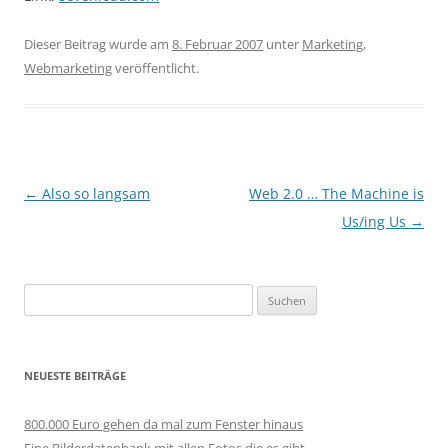
Dieser Beitrag wurde am
8. Februar 2007
unter
Marketing
,
Webmarketing
veröffentlicht.
Beitragsnavigation
←
Also so langsam
Web 2.0 … The Machine is
Us/ing Us
→
Suchen
nach:
NEUESTE BEITRÄGE
800.000 Euro gehen da mal zum Fenster hinaus