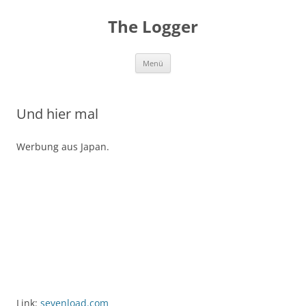
Zum
Inhalt
The Logger
springen
Menü
Und hier mal
Werbung aus Japan.
Link:
sevenload.com