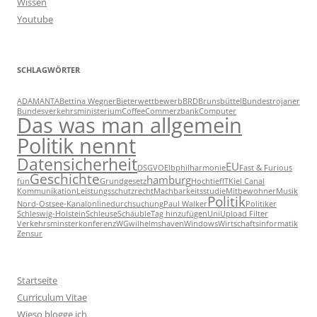
Wissen
Youtube
SCHLAGWÖRTER
ADAMANTA
Bettina Wegner
Bieterwettbewerb
BRD
Brunsbüttel
Bundestrojaner
Bundesverkehrsministerium
Coffee
Commerzbank
Computer
Das was man allgemein
Politik nennt
Datensicherheit
EU
DSGVO
Elbphilharmonie
Fast & Furious
Geschichte
hamburg
fun
Grundgesetz
Hochtief
IT
Kiel Canal
Kommunikation
Leistungsschutzrecht
Machbarkeitsstudie
Mitbewohner
Musik
Politik
Nord-Ostsee-Kanal
onlinedurchsuchung
Paul Walker
Politiker
Schleswig-Holstein
Schleuse
Schäuble
Tag hinzufügen
Uni
Upload Filter
Verkehrsminsterkonferenz
WG
wilhelmshaven
Windows
Wirtschaftsinformatik
Zensur
Startseite
Curriculum Vitae
Wieso blogge ich