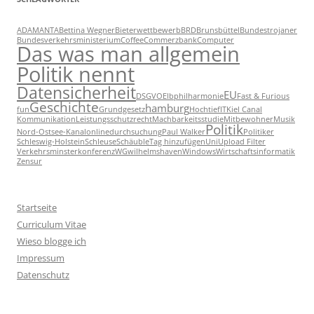
ADAMANTA
Bettina Wegner
Bieterwettbewerb
BRD
Brunsbüttel
Bundestrojaner
Bundesverkehrsministerium
Coffee
Commerzbank
Computer
Das was man allgemein
Politik nennt
Datensicherheit
EU
DSGVO
Elbphilharmonie
Fast & Furious
Geschichte
hamburg
fun
Grundgesetz
Hochtief
IT
Kiel Canal
Kommunikation
Leistungsschutzrecht
Machbarkeitsstudie
Mitbewohner
Musik
Politik
Nord-Ostsee-Kanal
onlinedurchsuchung
Paul Walker
Politiker
Schleswig-Holstein
Schleuse
Schäuble
Tag hinzufügen
Uni
Upload Filter
Verkehrsminsterkonferenz
WG
wilhelmshaven
Windows
Wirtschaftsinformatik
Zensur
Startseite
Curriculum Vitae
Wieso blogge ich
Impressum
Datenschutz