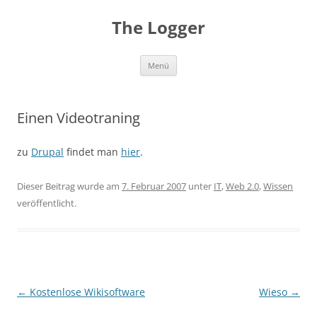
Zum
Inhalt
The Logger
springen
Menü
Einen Videotraning
zu
Drupal
findet man
hier
.
Dieser Beitrag wurde am
7. Februar 2007
unter
IT
,
Web 2.0
,
Wissen
veröffentlicht.
Beitragsnavigation
←
Kostenlose Wikisoftware
Wieso
→